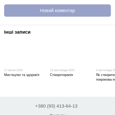
Новий коментар
Інші записи
17 квітня 2026
13 листопада 2025
3 листопада 2
Мистецтво та здоров'я
Стікеротерапія
Як створити
покрокова і
+380 (93) 413-64-13