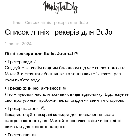
Блог
Список літніх трекерів для BuJo
Список літніх трекерів для BuJo
1 липня 2024
Літні трекери для Bullet Journal
🍑
• Трекер води 💧
Слідкуйте за своїм водним балансом під час спекотного літа.
Малюйте склянки або пляшки та заповнюйте їх кожен раз,
коли вип'єте воду.
• Трекер фізичної активності 👟
Літо – чудовий час для активних видів відпочинку. Відстежуйте
свої прогулянки, пробіжки, велопоїздки чи заняття спортом.
• Трекер настрою 🙂
Використовуйте яскраві кольори для позначення свого
настрою кожного дня. Малюйте сонечка, квіти чи інші літні
символи для кожного настрою.
• Трекер книг 📖