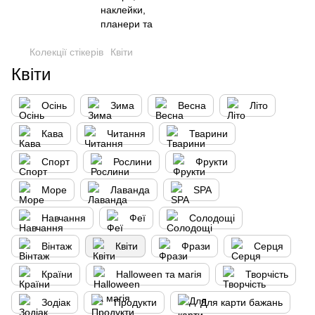
Колекції стікерів
Квіти
Квіти
Осінь
Зима
Весна
Літо
Кава
Читання
Тварини
Спорт
Рослини
Фрукти
Море
Лаванда
SPA
Навчання
Феї
Солодощі
Вінтаж
Квіти
Фрази
Серця
Країни
Halloween та магія
Творчість
Зодіак
Продукти
Для карти бажань