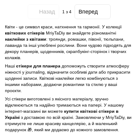
Назад
Вперед
1
з 4
Квіти - це символ краси, натхнення та гармонії. У колекції
квіткових стікерів
MriyTaDiy ви знайдете різноманітні
наклейки з квітами
: троянди, ромашки, півонії, тюльпани,
лаванда та інші улюблені рослини. Вони чудово підходять для
декору планерів, щоденників, скрапбукінг-сторінок і творчих
колажів.
Наші
стікери для планера
допоможуть створити атмосферу
ніжності у journaling, відзначити особливі дати або прикрасити
щоденні записи. Квіткові наклейки легко комбінуються з
іншими наборами, додаючи романтики та стилю у ваші
проєкти.
Усі стікери виготовлені з якісного матеріалу, зручно
відклеюються та надійно тримаються на папері. У нашому
інтернет-магазині ви можете
купити квіткові стікери в
Україні
з доставкою по всій країні. Замовляючи у MriyTaDiy, ви
отримуєте не лише красиву канцелярію, а й маленький
подарунок 🎁, який ми додаємо до кожного замовлення.