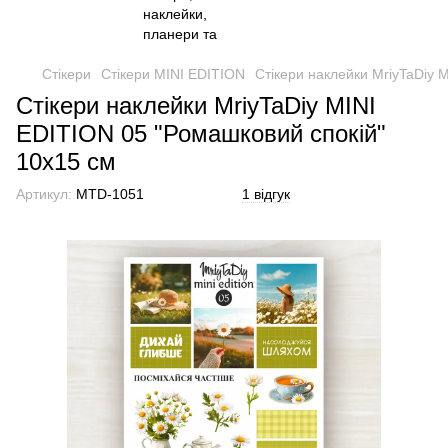
Стікери
Стікери MINI EDITION
Стікери наклейки MriyTaDiy 
Стікери наклейки MriyTaDiy MINI
EDITION 05 "Ромашковий спокій"
10х15 см
Артикул:
MTD-1051
1 відгук