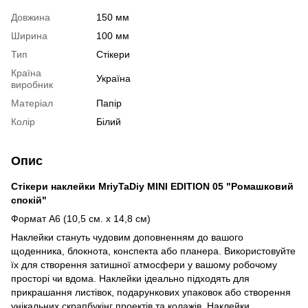
Довжина
150 мм
Ширина
100 мм
Тип
Стікери
Країна
Україна
виробник
Матеріал
Папір
Колір
Білий
Опис
Стікери наклейки MriyTaDiy MINI EDITION 05 "Ромашковий
спокій"
Формат А6 (10,5 см. х 14,8 см)
Наклейки стануть чудовим доповненням до вашого
щоденника, блокнота, конспекта або планера. Використовуйте
їх для створення затишної атмосфери у вашому робочому
просторі чи вдома. Наклейки ідеально підходять для
прикрашання листівок, подарункових упаковок або створення
унікальних скрапбукінг проектів та колажів. Наклейки