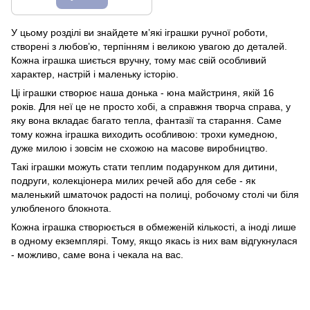
У цьому розділі ви знайдете м’які іграшки ручної роботи,
створені з любов’ю, терпінням і великою увагою до деталей.
Кожна іграшка шиється вручну, тому має свій особливий
характер, настрій і маленьку історію.
Ці іграшки створює наша донька - юна майстриня, якій 16
років. Для неї це не просто хобі, а справжня творча справа, у
яку вона вкладає багато тепла, фантазії та старання. Саме
тому кожна іграшка виходить особливою: трохи кумедною,
дуже милою і зовсім не схожою на масове виробництво.
Такі іграшки можуть стати теплим подарунком для дитини,
подруги, колекціонера милих речей або для себе - як
маленький шматочок радості на полиці, робочому столі чи біля
улюбленого блокнота.
Кожна іграшка створюється в обмеженій кількості, а іноді лише
в одному екземплярі. Тому, якщо якась із них вам відгукнулася
- можливо, саме вона і чекала на вас.