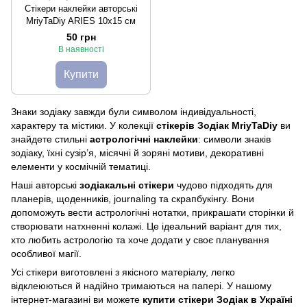
Стікери наклейки авторські
MriyTaDiy ARIES 10х15 см
50 грн
В наявності
Купити
Знаки зодіаку завжди були символом індивідуальності,
характеру та містики. У колекції
стікерів Зодіак MriyTaDiy
ви
знайдете стильні
астрологічні наклейки
: символи знаків
зодіаку, їхні сузір’я, місячні й зоряні мотиви, декоративні
елементи у космічній тематиці.
Наші авторські
зодіакальні стікери
чудово підходять для
планерів, щоденників, journaling та скрапбукінгу. Вони
допоможуть вести астрологічні нотатки, прикрашати сторінки й
створювати натхненні колажі. Це ідеальний варіант для тих,
хто любить астрологію та хоче додати у своє планування
особливої магії.
Усі стікери виготовлені з якісного матеріалу, легко
відклеюються й надійно тримаються на папері. У нашому
інтернет-магазині ви можете
купити стікери Зодіак в Україні