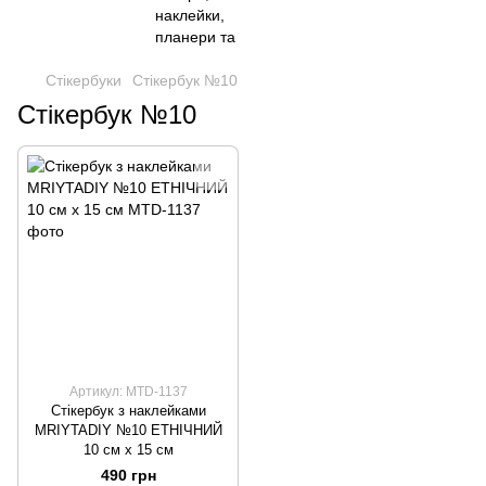
Стікербуки
Стікербук №10
Стікербук №10
Артикул: MTD-1137
Стікербук з наклейками
MRIYTADIY №10 ЕТНІЧНИЙ
10 см х 15 см
490 грн