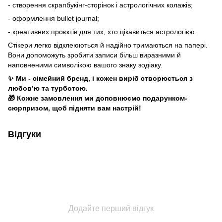
- створення скрапбукінг-сторінок і астрологічних колажів;
- оформлення bullet journal;
- креативних проєктів для тих, хто цікавиться астрологією.
Стікери легко відклеюються й надійно тримаються на папері.
Вони допоможуть зробити записи більш виразними й
наповненими символікою вашого знаку зодіаку.
✨ Ми - сімейний бренд, і кожен виріб створюється з
любов’ю та турботою.
🎁 Кожне замовлення ми доповнюємо подарунком-
сюрпризом, щоб підняти вам настрій!
Відгуки
Додайте перший відгук