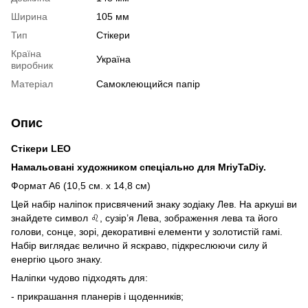
Ширина
105 мм
Тип
Стікери
Країна
Україна
виробник
Матеріал
Самоклеющийся папір
Опис
Стікери
LEO
Намальовані
художником
спеціально
для
MriyTaDiy
.
Формат А6 (10,5 см. х 14,8 см)
Цей набір наліпок присвячений знаку зодіаку Лев. На аркуші ви
знайдете символ ♌, сузір’я Лева, зображення лева та його
голови, сонце, зорі, декоративні елементи у золотистій гамі.
Набір виглядає велично й яскраво, підкреслюючи силу й
енергію цього знаку.
Наліпки чудово підходять для:
- прикрашання планерів і щоденників;