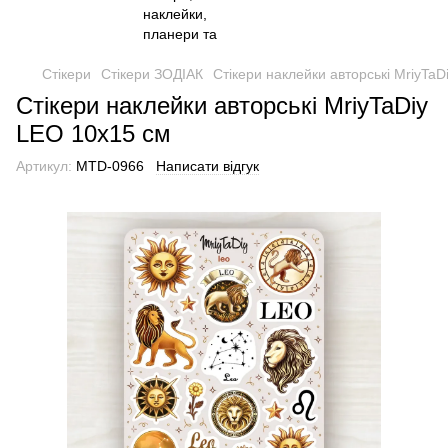
Стікери
Стікери ЗОДІАК
Стікери наклейки авторські MriyTa
Стікери наклейки авторські MriyTaDiy
LEO 10х15 см
Артикул:
MTD-0966
Написати відгук