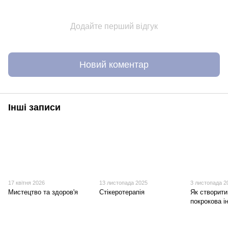
Додайте перший відгук
Новий коментар
Інші записи
17 квітня 2026
13 листопада 2025
3 листопада 2
Мистецтво та здоров'я
Стікеротерапія
Як створити
покрокова і