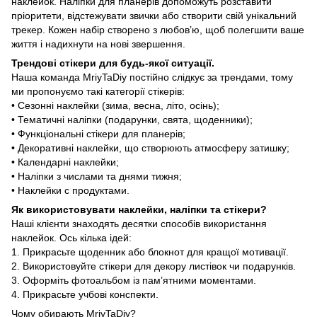
наклейок. Наліпки для планерів допоможуть розставити
пріоритети, відстежувати звички або створити свій унікальний
трекер. Кожен набір створено з любов’ю, щоб полегшити ваше
життя і надихнути на нові звершення.
Трендові стікери для будь-якої ситуації.
Наша команда MriyTaDiy постійно слідкує за трендами, тому
ми пропонуємо такі категорії стікерів:
• Сезонні наклейки (зима, весна, літо, осінь);
• Тематичні наліпки (подарунки, свята, щоденники);
• Функціональні стікери для планерів;
• Декоративні наклейки, що створюють атмосферу затишку;
• Календарні наклейки;
• Наліпки з числами та днями тижня;
• Наклейки с продуктами.
Як використовувати наклейки, наліпки та стікери?
Наші клієнти знаходять десятки способів використання
наклейок. Ось кілька ідей:
1. Прикрасьте щоденник або блокнот для кращої мотивації.
2. Використовуйте стікери для декору листівок чи подарунків.
3. Оформіть фотоальбом із пам’ятними моментами.
4. Прикрасьте учбові конспекти.
Чому обирають MriyTaDiy?