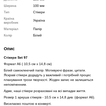
Ширина
100 мм
Тип
Стікери
Країна
Україна
виробник
Матеріал
Папір
Колір
Білий
Опис
Стікери Set 97
Формат А6 ( 10,5 см х 14,8 см)
Білий самоклеючий папір. Мотивуючі фрази, цитати.
Яскраві стікери додадуть у важливий і потрібний процес
планування трохи творчості. Жоден запис не залишиться
непоміченним.
Адже, наші стікери розраховані на всі випадки життя.
Розмір 1 аркуша стікерів - 10,5 см х 14,8 див. (формат А6).
Висилаємо поштою в конверті.