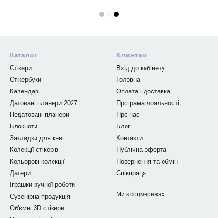
Каталог
Клієнтам
Стікери
Вхід до кабінету
Стікербуки
Головна
Календарі
Оплата і доставка
Датовані планери 2027
Програма лояльності
Недатовані планери
Про нас
Блокноти
Блог
Закладки для книг
Контакти
Колекції стікерів
Публічна оферта
Кольорові колекції
Повернення та обмін
Датери
Співпраця
Іграшки ручної роботи
Ми в соцмережах
Сувенірна продукція
Об'ємні 3D стікери