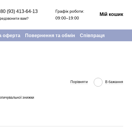
Графік роботи:
80 (93) 413-64-13
Мій кошик
09:00–19:00
редзвонити вам?
а оферта
Повернення та обмін
Співпраця
Порівняти
В бажання
опичувальної знижки