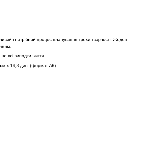
жливий і потрібний процес планування трохи творчості. Жоден
нним.
 на всі випадки життя.
 см х 14,8 див. (формат А6).