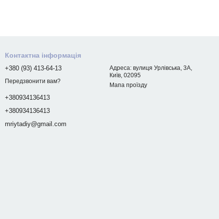
Контактна інформація
+380 (93) 413-64-13
Адреса: вулиця Урлівська, 3А,
Київ, 02095
Передзвонити вам?
Мапа проїзду
+380934136413
+380934136413
mriytadiy@gmail.com