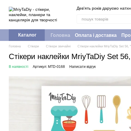
Перейти до основного контенту
Дев'ять років даруємо натх
Каталог
Головна
Оплата і доставка
Про
Головна
Стікери
Стікери звичайні
Стікери наклейки MriyTaDiy Set 56, 
Стікери наклейки MriyTaDiy Set 56,
В наявності
Артикул: MTD-0168
Написати відгук