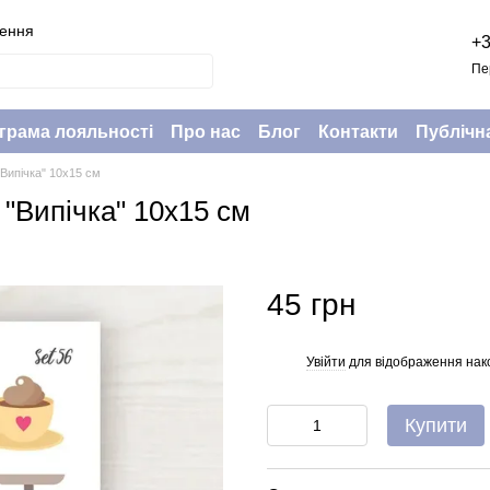
нення
+3
Пе
грама лояльності
Про нас
Блог
Контакти
Публічн
"Випічка" 10х15 см
 "Випічка" 10х15 см
45 грн
Увійти
для відображення нак
%
Купити