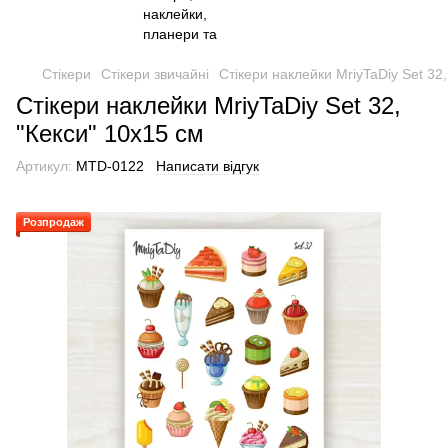
Стікери
Стікери звичайні
Стікери наклейки MriyTaDiy Set 32,
Стікери наклейки MriyTaDiy Set 32,
"Кекси" 10х15 см
Артикул:
MTD-0122
Написати відгук
Розпродаж