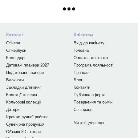
Каталог
Клієнтам
Стікери
Вхід до кабінету
Стікербуки
Головна
Календарі
Оплата і доставка
Датовані планери 2027
Програма лояльності
Недатовані планери
Про нас
Блокноти
Блог
Закладки для книг
Контакти
Колекції стікерів
Публічна оферта
Кольорові колекції
Повернення та обмін
Датери
Співпраця
Іграшки ручної роботи
Ми в соцмережах
Сувенірна продукція
Об'ємні 3D стікери