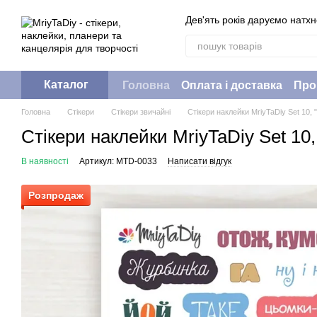
Перейти до основного контенту
Дев'ять років даруємо натх
Каталог
Головна
Оплата і доставка
Про
Головна
Стікери
Стікери звичайні
Стікери наклейки MriyTaDiy Set 10,
Стікери наклейки MriyTaDiy Set 10
В наявності
Артикул: MTD-0033
Написати відгук
Розпродаж