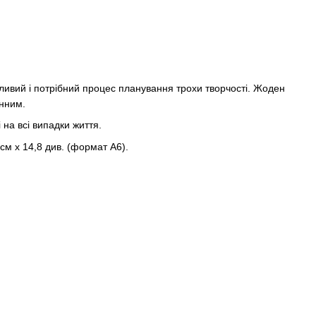
жливий і потрібний процес планування трохи творчості. Жоден
нним.
 на всі випадки життя.
 см х 14,8 див. (формат А6).