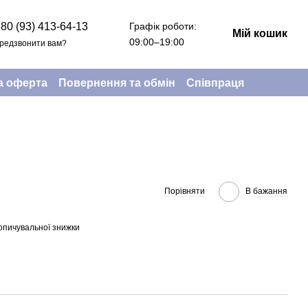
Графік роботи:
80 (93) 413-64-13
Мій кошик
09:00–19:00
редзвонити вам?
а оферта
Повернення та обмін
Співпраця
Порівняти
В бажання
опичувальної знижки