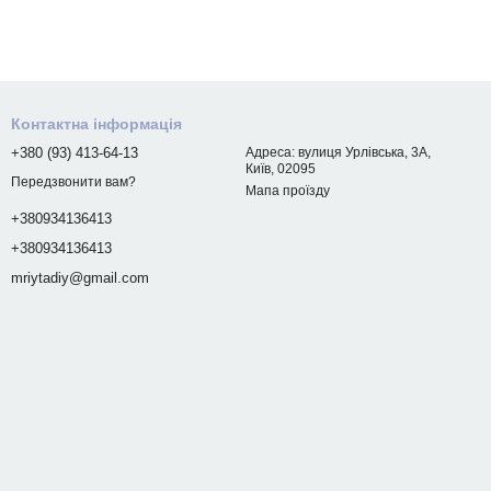
Контактна інформація
+380 (93) 413-64-13
Адреса: вулиця Урлівська, 3А,
Київ, 02095
Передзвонити вам?
Мапа проїзду
+380934136413
+380934136413
mriytadiy@gmail.com