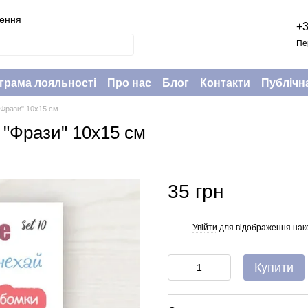
нення
+3
Пе
грама лояльності
Про нас
Блог
Контакти
Публічн
 "Фрази" 10х15 см
, "Фрази" 10х15 см
35 грн
Увійти
для відображення нак
%
Купити