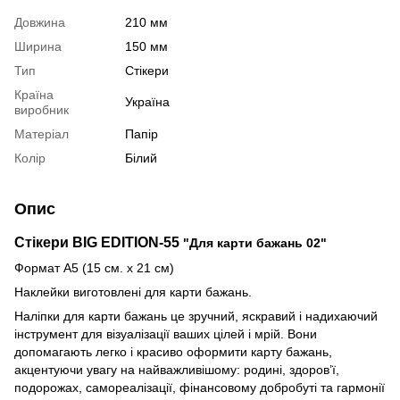
Довжина
210 мм
Ширина
150 мм
Тип
Стікери
Країна
Україна
виробник
Матеріал
Папір
Колір
Білий
Опис
Стікери BIG EDITION-55
"Для карти бажань 02"
Формат
А5
(
15
см
.
х
21
см
)
Наклейки виготовлені для карти бажань.
Наліпки для карти бажань це зручний, яскравий і надихаючий
інструмент для візуалізації ваших цілей і мрій. Вони
допомагають легко і красиво оформити карту бажань,
акцентуючи увагу на найважливішому: родині, здоров’ї,
подорожах, самореалізації, фінансовому добробуті та гармонії