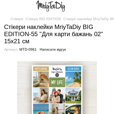
Стікери
Стікери BIG EDITION
Стікери наклейки MriyTaDiy B
Стікери наклейки MriyTaDiy BIG
EDITION-55 "Для карти бажань 02"
15х21 см
Артикул:
MTD-0961
Написати відгук