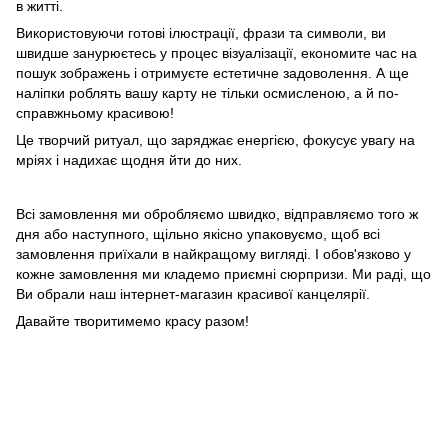
в житті.
Використовуючи готові ілюстрації, фрази та символи, ви
швидше занурюєтесь у процес візуалізації, економите час на
пошук зображень і отримуєте естетичне задоволення. А ще
наліпки роблять вашу карту не тільки осмисленою, а й по-
справжньому красивою!
Це творчий ритуал, що заряджає енергією, фокусує увагу на
мріях і надихає щодня йти до них.
Всі замовлення ми обробляємо швидко, відправляємо того ж
дня або наступного, щільно якісно упаковуємо, щоб всі
замовлення приїхали в найкращому вигляді. І обов'язково у
кожне замовлення ми кладемо приємні сюрпризи. Ми раді, що
Ви обрали наш інтернет-магазин красивої канцелярії.
Давайте творитимемо красу разом!