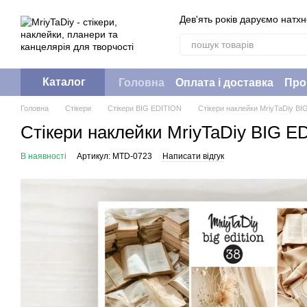
Перейти до основного контенту
Дев'ять років даруємо натх
Каталог
Головна
Оплата і доставка
Про
Головна
Стікери
Стікери BIG EDITION
Стікери наклейки MriyTaDiy BI
Стікери наклейки MriyTaDiy BIG ED
В наявності
Артикул: MTD-0723
Написати відгук