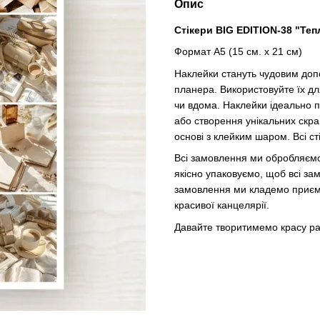
Опис
Стікери BIG EDITION-38 "Теп
Формат
А5
(
15
см
.
х
21
см
)
Наклейки стануть чудовим доп
планера. Використовуйте їх д
чи вдома. Наклейки ідеально 
або створення унікальних скра
основі з клейким шаром. Всі ст
Всі замовлення ми обробляємо
якісно упаковуємо, щоб всі за
замовлення ми кладемо приємн
красивої канцелярії.
Давайте творитимемо красу ра