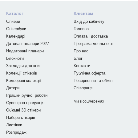
Каталог
Клієнтам
Стікери
Вхід до кабінету
Стікербуки
Головна
Календарі
Оплата і доставка
Датовані планери 2027
Програма лояльності
Недатовані планери
Про нас
Блокноти
Блог
Закладки для книг
Контакти
Колекції стікерів
Публічна оферта
Кольорові колекції
Повернення та обмін
Датери
Співпраця
Іграшки ручної роботи
Ми в соцмережах
Сувенірна продукція
Об'ємні 3D стікери
Набори стікерів
Листівки
Розпродаж