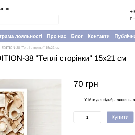
нення
+3
Пе
грама лояльності
Про нас
Блог
Контакти
Публічн
G EDITION-38 "Теплі сторінки" 15х21 см
ITION-38 "Теплі сторінки" 15х21 см
70 грн
Увійти
для відображення нак
%
Купити