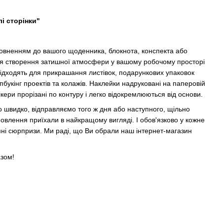
лі сторінки"
овненням до вашого щоденника, блокнота, конспекта або
ля створення затишної атмосфери у вашому робочому просторі
підходять для прикрашання листівок, подарункових упаковок
пбукінг проектів та колажів. Наклейки надруковані на паперовій
ікери прорізані по контуру і легко відокремлюються від основи.
 швидко, відправляємо того ж дня або наступного, щільно
мовлення приїхали в найкращому вигляді. І обов'язково у кожне
і сюрпризи. Ми раді, що Ви обрали наш інтернет-магазин
зом!