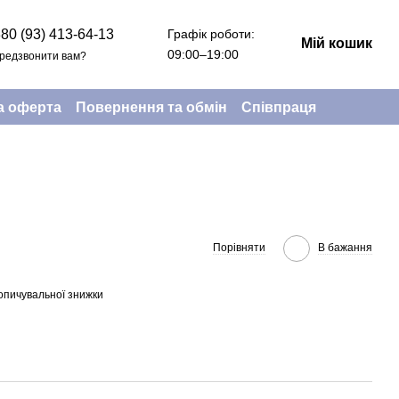
Графік роботи:
80 (93) 413-64-13
Мій кошик
09:00–19:00
редзвонити вам?
а оферта
Повернення та обмін
Співпраця
Порівняти
В бажання
опичувальної знижки