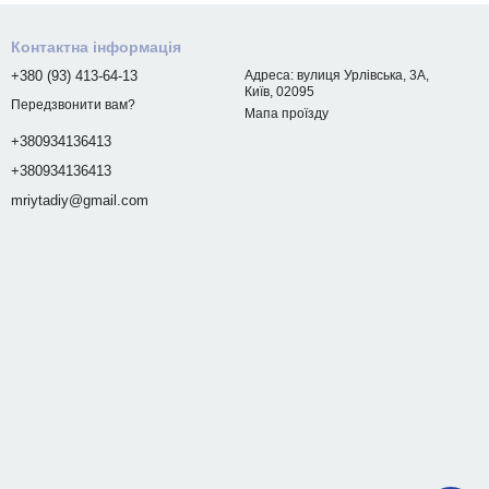
Контактна інформація
+380 (93) 413-64-13
Адреса: вулиця Урлівська, 3А,
Київ, 02095
Передзвонити вам?
Мапа проїзду
+380934136413
+380934136413
mriytadiy@gmail.com