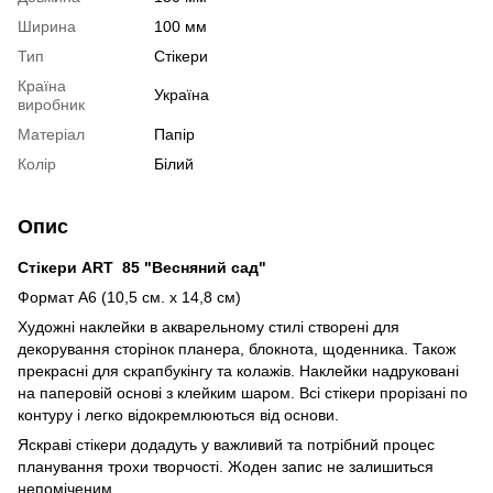
Ширина
100 мм
Тип
Стікери
Країна
Україна
виробник
Матеріал
Папір
Колір
Білий
Опис
Стікери ART 85 "Весняний сад"
Формат А6 (10,5 см. х 14,8 см)
Художні наклейки в акварельному стилі створені для
декорування сторінок планера, блокнота, щоденника. Також
прекрасні для скрапбукінгу та колажів. Наклейки надруковані
на паперовій основі з клейким шаром. Всі стікери прорізані по
контуру і легко відокремлюються від основи.
Яскраві стікери додадуть у важливий та потрібний процес
планування трохи творчості. Жоден запис не залишиться
непоміченим.