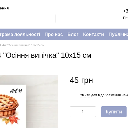
нення
+3
Пе
грама лояльності
Про нас
Блог
Контакти
Публічн
T 44 "Осіння випічка" 10х15 см
 "Осіння випічка" 10х15 см
45 грн
Увійти
для відображення нак
%
Купити