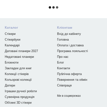
Каталог
Клієнтам
Стікери
Вхід до кабінету
Стікербуки
Головна
Календарі
Оплата і доставка
Датовані планери 2027
Програма лояльності
Недатовані планери
Про нас
Блокноти
Блог
Закладки для книг
Контакти
Колекції стікерів
Публічна оферта
Кольорові колекції
Повернення та обмін
Датери
Співпраця
Іграшки ручної роботи
Ми в соцмережах
Сувенірна продукція
Об'ємні 3D стікери