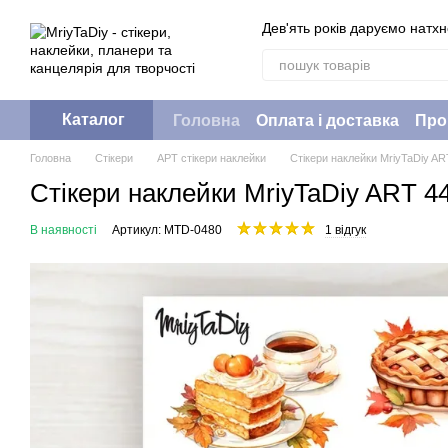
Перейти до основного контенту
Дев'ять років даруємо натх
Каталог
Головна
Оплата і доставка
Про
Головна
Стікери
АРТ стікери наклейки
Стікери наклейки MriyTaDiy AR
Стікери наклейки MriyTaDiy ART 44
В наявності
Артикул: MTD-0480
1 відгук