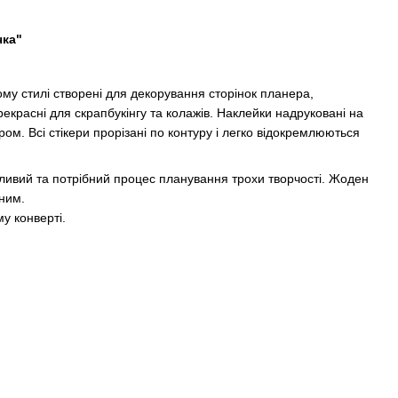
чка"
му стилі створені для декорування сторінок планера,
екрасні для скрапбукінгу та колажів. Наклейки надруковані на
ом. Всі стікери прорізані по контуру і легко відокремлюються
жливий та потрібний процес планування трохи творчості. Жоден
ним.
у конверті.