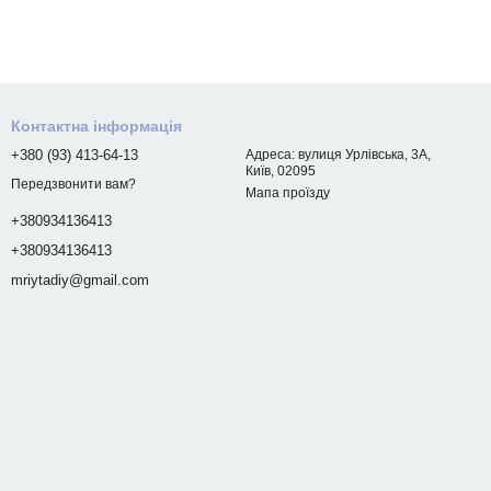
Контактна інформація
+380 (93) 413-64-13
Адреса: вулиця Урлівська, 3А,
Київ, 02095
Передзвонити вам?
Мапа проїзду
+380934136413
+380934136413
mriytadiy@gmail.com