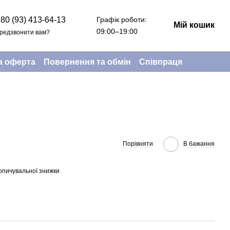
Графік роботи:
80 (93) 413-64-13
Мій кошик
09:00–19:00
редзвонити вам?
а оферта
Повернення та обмін
Співпраця
Порівняти
В бажання
опичувальної знижки