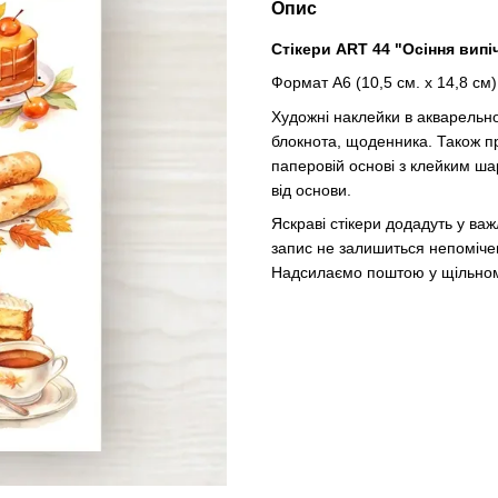
Опис
Стікери ART 44 "Осіння випі
Формат А6 (10,5 см. х 14,8 см)
Художні наклейки в акварельно
блокнота, щоденника. Також пр
паперовій основі з клейким шар
від основи.
Яскраві стікери додадуть у ва
запис не залишиться непоміче
Надсилаємо поштою у щільном