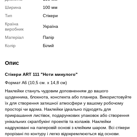
Ширина
100 мм
Тип
Стікери
Країна
Україна
виробник
Матеріал
Папір
Колір
Білий
Опис
Стікери ART 111 "Ноти минулого"
Формат А6 (10,5 см. х 14,8 см)
Наклейки стануть чудовим доповненням до вашого
щоденника, блокнота, конспекта або планера. Використовуйте
їх для створення затишної атмосфери у вашому робочому
просторі чи вдома. Наклейки ідеально підходять для
прикрашання листівок, подарункових упаковок або створення
унікальних скрапбукінг проектів та колажів. Наклейки
надруковані на паперовій основі з клейким шаром. Всі стікери
прорізані по контуру і легко відокремлюються від основи.