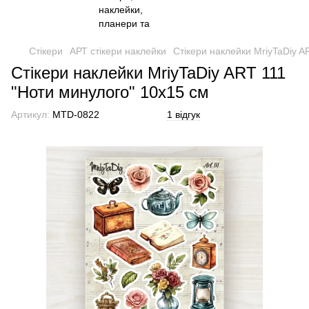
Стікери
АРТ стікери наклейки
Стікери наклейки MriyTaDiy A
Стікери наклейки MriyTaDiy ART 111
"Ноти минулого" 10х15 см
Артикул:
MTD-0822
1 відгук