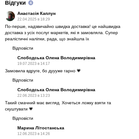
Відгуки
4
Анастасія Каплун
22.04.2025 в 18:29
По-перше, надзвичайно швидка доставка! це найшвидка
доставка з усіх послуг маркетів, які я замовляла. Супер
реалістичні наліпки, рада, що знайшла їх
Відповісти
Слободська Олена Володимирівна
19.07.2023 в 14:17
Замовила вдруге, бо дуууже гарно 💗
Відповісти
Слободська Олена Володимирівна
22.06.2023 в 13:23
Такий смачний має вигляд. Хочеться ложку взяти та
скуштувати 💗
Відповісти
Марина Літостанська
12.06.2023 в 14:26