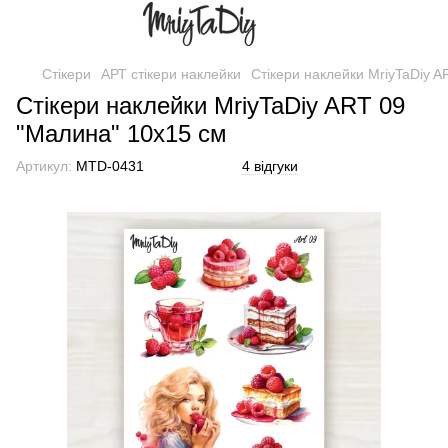
Стікери
АРТ стікери наклейки
Стікери наклейки MriyTaDiy 
Стікери наклейки MriyTaDiy ART 09
"Малина" 10х15 см
Артикул:
MTD-0431
4 відгуки