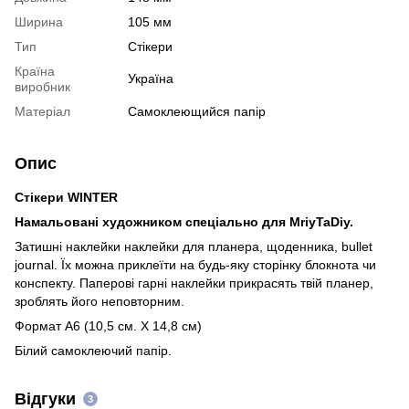
Ширина
105 мм
Тип
Стікери
Країна
Україна
виробник
Матеріал
Самоклеющийся папір
Опис
Стікери WINTER
Намальовані художником спеціально для MriyTaDiy.
Затишні наклейки наклейки для планера, щоденника, bullet
journal. Їх можна приклеїти на будь-яку сторінку блокнота чи
конспекту. Паперові гарні наклейки прикрасять твій планер,
зроблять його неповторним.
Формат А6 (10,5 см. Х 14,8 см)
Білий самоклеючий папір.
Відгуки
3