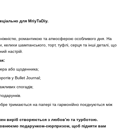
еціально
для
MriyTaDiy
.
 ніжністю, романтикою та атмосферою особливого дня. На
ки, келихи шампанського, торт, туфлі, серця та інші деталі, що
ний настрій.
ля
:
нера або щоденника;
отів у Bullet Journal;
ажливих спогадів;
 подарунків.
добре тримаються на папері та гармонійно поєднуються між
ожен виріб створюється з любов’ю та турботою.
повнюємо подарунком-сюрпризом, щоб підняти вам