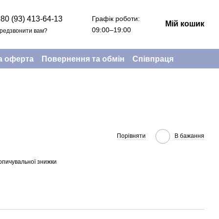
Графік роботи:
80 (93) 413-64-13
Мій кошик
09:00–19:00
редзвонити вам?
а оферта
Повернення та обмін
Співпраця
Порівняти
В бажання
опичувальної знижки