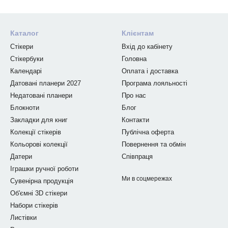
Каталог
Клієнтам
Стікери
Вхід до кабінету
Стікербуки
Головна
Календарі
Оплата і доставка
Датовані планери 2027
Програма лояльності
Недатовані планери
Про нас
Блокноти
Блог
Закладки для книг
Контакти
Колекції стікерів
Публічна оферта
Кольорові колекції
Повернення та обмін
Датери
Співпраця
Іграшки ручної роботи
Ми в соцмережах
Сувенірна продукція
Об'ємні 3D стікери
Набори стікерів
Листівки