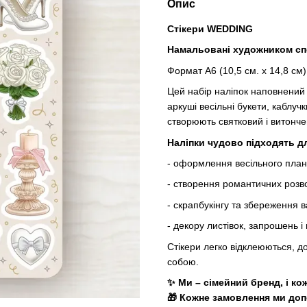
Опис
Стікери
WEDDING
Намальовані
художником
сп
Формат А6 (10,5 см. х 14,8 см)
Цей набір наліпок наповнений
аркуші весільні букети, каблуч
створюють святковий і витонче
Наліпки чудово підходять д
- оформлення весільного пла
- створення романтичних розвор
- скрапбукінгу та збереження в
- декору листівок, запрошень і
Стікери легко відклеюються, 
собою.
✨ Ми – сімейний бренд, і к
🎁 Кожне замовлення ми до