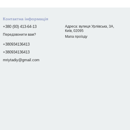
Контактна інформація
+380 (93) 413-64-13
Адреса: вулиця Урлівська, 3А,
Київ, 02095
Передзвонити вам?
Мапа проїзду
+380934136413
+380934136413
mriytadiy@gmail.com