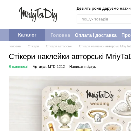
Перейти до основного контенту
Дев'ять років даруємо натх
Каталог
Головна
Оплата і доставка
Про
Головна
Стікери
Стікери авторські
Стікери наклейки авторські Mriy
Стікери наклейки авторські Mriy
В наявності
Артикул: MTD-1212
Написати відгук