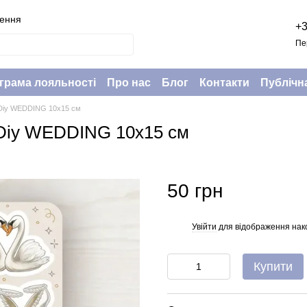
нення
+3
Пе
грама лояльності
Про нас
Блог
Контакти
Публічн
TaDiy WEDDING 10х15 см
TaDiy WEDDING 10х15 см
50 грн
Увійти
для відображення нак
%
Купити