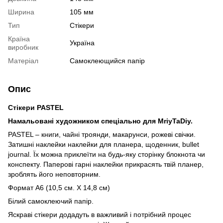
Ширина
105 мм
Тип
Стікери
Країна
Україна
виробник
Матеріал
Самоклеющийся папір
Опис
Стікери
PASTEL
Намальовані
художником
спеціально
для
MriyTaDiy
.
PASTEL – книги, чайні троянди, макарунси, рожеві свічки.
Затишні наклейки наклейки для планера, щоденник, bullet
journal. Їх можна приклеїти на будь-яку сторінку блокнота чи
конспекту. Паперові гарні наклейки прикрасять твій планер,
зроблять його неповторним.
Формат
А6
(
10,5
см
.
Х
14,8
см
)
Білий
самоклеючий
папір
.
Яскраві
стікери
додадуть
в
важливий
і
потрібний
процес