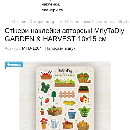
Стікери
Стікери авторські
Стікери наклейки авторські Mri
Стікери наклейки авторські MriyTaDiy
GARDEN & HARVEST 10х15 см
Артикул:
MTD-1284
Написати відгук
Новинка