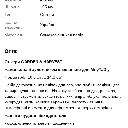
Ширина
105 мм
Тип
Стікери
Країна
Україна
виробник
Матеріал
Самоклеющийся папір
Опис
Стікери
GARDEN & HARVEST
Намальовані
художником
спеціально
для
MriyTaDiy
.
Формат А6 (10,5 см. х 14,8 см)
Набір декоративних наліпок для всіх, хто любить садівництво
та вирощування рослин. На аркуші зібрані грядки, розсада,
садові інструменти, рукавички, лійки, відра, яблука, полуниця,
кукурудза, квіти, кошики з урожаєм, паростки та інші
атмосферні елементи для оформлення творчих сторінок.
Наліпки чудово підходять для
:
- оформлення планерів і щоденників;