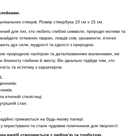
аклейками.
унікальних стікерів. Розмір стікербука 10 см х 15 см.
рений для тих, хто любить глибокі символи, природні мотиви та
 знайдете тотемних тварин, ловців снів, орнаменти, етнічні
ють дух сили, мудрості та єдності з природою.
кою природною палітрою та деталізованими малюнками, які
блокноту глибини й змісту. Він ідеально підійде тим, хто
чість та естетику з характером.
я:
енників;
олажів;
а етнічній стилістиці;
нутрішній стан;
.
надійно тримаються на будь-якому папері.
у користуванні та стане чудовим помічником для творчості.
ожен виріб створюється з любов’ю та турботою.