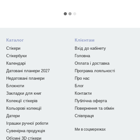
Каталог
Клієнтам
Стікери
Вхід до кабінету
Стікербуки
Головна
Календарі
Оплата і доставка
Датовані планери 2027
Програма лояльності
Недатовані планери
Про нас
Блокноти
Блог
Закладки для книг
Контакти
Колекції стікерів
Публічна оферта
Кольорові колекції
Повернення та обмін
Датери
Співпраця
Іграшки ручної роботи
Ми в соцмережах
Сувенірна продукція
Об'ємні 3D стікери