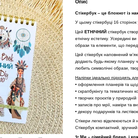
Опис
Стікербук – це блокнот із н
У цьому стікербуці 16 сторінок 
Цей
ЕТНІЧНИЙ
стікербук ство
етнічну естетику. Усередині ви
образи та елементи, що переда
Цей стікербук наповнений м’я
додають будь-якому планеру чи 
любить символічні образи, твор
Наліпки ідеально підходять дл
• оформлення планерів та щод
• скрапбукінгу та тематичних к
• творчих проєктів у природній т
• записів про мрії, наміри та в
• декору подарунків та листівок
Стікери легко відклеюються й 
Стікербук
компактний, зручний 
✨ Ми – сімейний бренд, і к