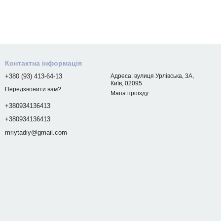
Контактна інформація
+380 (93) 413-64-13
Адреса: вулиця Урлівська, 3А,
Київ, 02095
Передзвонити вам?
Мапа проїзду
+380934136413
+380934136413
mriytadiy@gmail.com