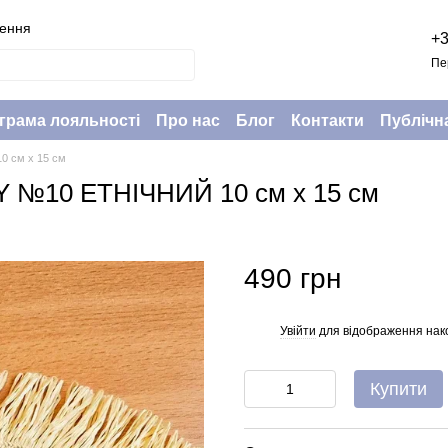
нення
+3
Пе
грама лояльності
Про нас
Блог
Контакти
Публічн
0 см х 15 см
IY №10 ЕТНІЧНИЙ 10 см х 15 см
490 грн
Увійти
для відображення нак
%
Купити