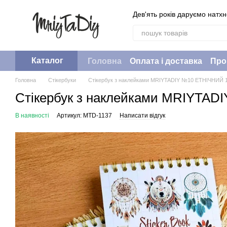
Перейти до основного контенту
Дев'ять років даруємо натх
Каталог
Головна
Оплата і доставка
Про
Головна
Стікербуки
Стікербук з наклейками MRIYTADIY №10 ЕТНІЧНИЙ 1
Стікербук з наклейками MRIYTAD
В наявності
Артикул: MTD-1137
Написати відгук