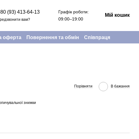
Графік роботи:
80 (93) 413-64-13
Мій кошик
09:00–19:00
редзвонити вам?
а оферта
Повернення та обмін
Співпраця
Порівняти
В бажання
опичувальної знижки