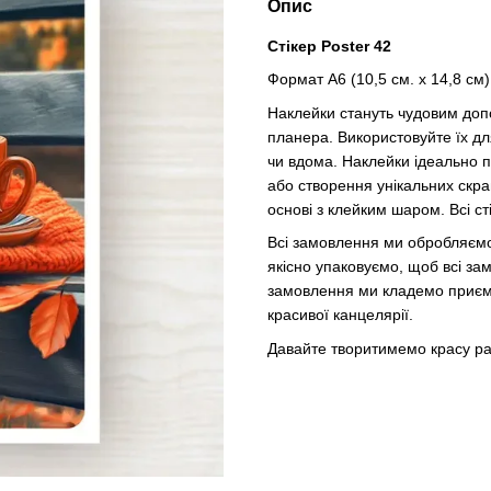
Опис
Стікер Poster 42
Формат А6 (10,5 см. х 14,8 см)
Наклейки стануть чудовим доп
планера. Використовуйте їх д
чи вдома. Наклейки ідеально 
або створення унікальних скра
основі з клейким шаром. Всі ст
Всі замовлення ми обробляємо
якісно упаковуємо, щоб всі за
замовлення ми кладемо приємн
красивої канцелярії.
Давайте творитимемо красу ра