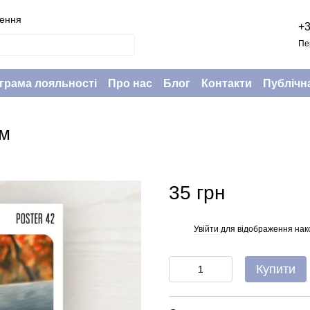
нення
+3
Пе
грама лояльності
Про нас
Блог
Контакти
Публічн
см
35 грн
Увійти
для відображення нак
%
Купити