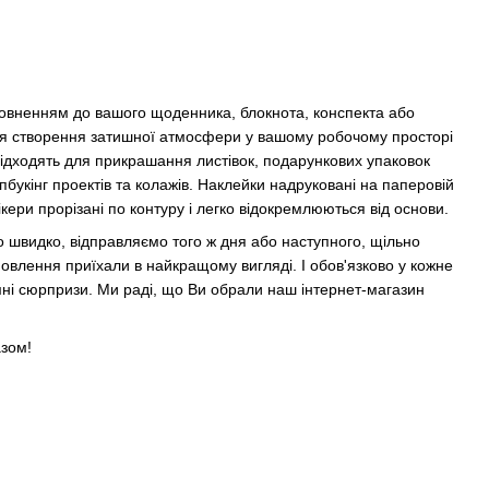
овненням до вашого щоденника, блокнота, конспекта або
ля створення затишної атмосфери у вашому робочому просторі
підходять для прикрашання листівок, подарункових упаковок
пбукінг проектів та колажів. Наклейки надруковані на паперовій
ікери прорізані по контуру і легко відокремлюються від основи.
 швидко, відправляємо того ж дня або наступного, щільно
мовлення приїхали в найкращому вигляді. І обов'язково у кожне
і сюрпризи. Ми раді, що Ви обрали наш інтернет-магазин
зом!