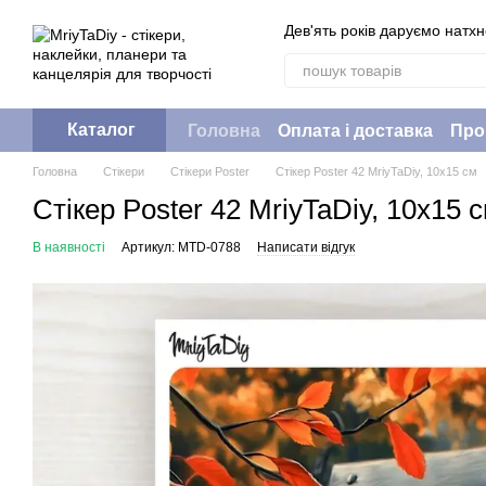
Перейти до основного контенту
Дев'ять років даруємо натх
Каталог
Головна
Оплата і доставка
Про
Головна
Стікери
Стікери Poster
Стікер Poster 42 MriyTaDiy, 10х15 см
Стікер Poster 42 MriyTaDiy, 10х15 
В наявності
Артикул: MTD-0788
Написати відгук