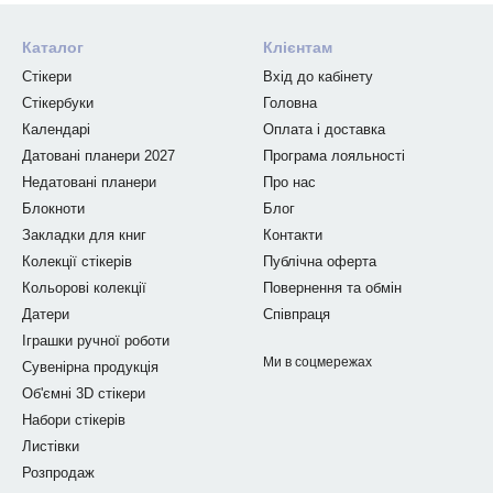
Каталог
Клієнтам
Стікери
Вхід до кабінету
Стікербуки
Головна
Календарі
Оплата і доставка
Датовані планери 2027
Програма лояльності
Недатовані планери
Про нас
Блокноти
Блог
Закладки для книг
Контакти
Колекції стікерів
Публічна оферта
Кольорові колекції
Повернення та обмін
Датери
Співпраця
Іграшки ручної роботи
Ми в соцмережах
Сувенірна продукція
Об'ємні 3D стікери
Набори стікерів
Листівки
Розпродаж