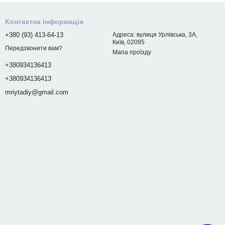
Контактна інформація
+380 (93) 413-64-13
Адреса: вулиця Урлівська, 3А,
Київ, 02095
Передзвонити вам?
Мапа проїзду
+380934136413
+380934136413
mriytadiy@gmail.com