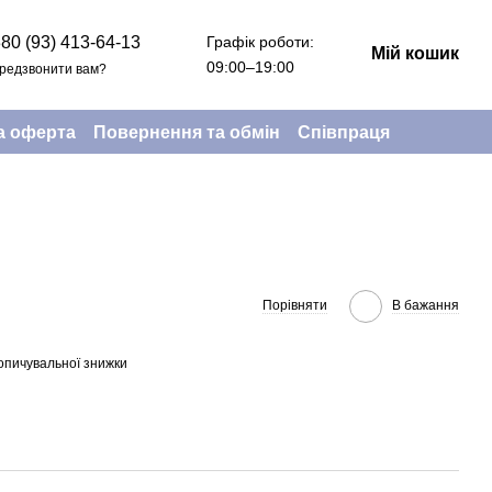
Графік роботи:
80 (93) 413-64-13
Мій кошик
09:00–19:00
редзвонити вам?
а оферта
Повернення та обмін
Співпраця
Порівняти
В бажання
опичувальної знижки