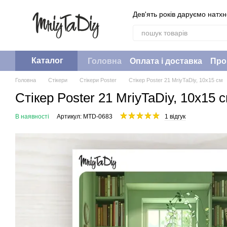
Перейти до основного контенту
Дев'ять років даруємо натх
Каталог
Головна
Оплата і доставка
Про
Головна
Стікери
Стікери Poster
Стікер Poster 21 MriyTaDiy, 10х15 см
Стікер Poster 21 MriyTaDiy, 10х15 
В наявності
Артикул: MTD-0683
1 відгук