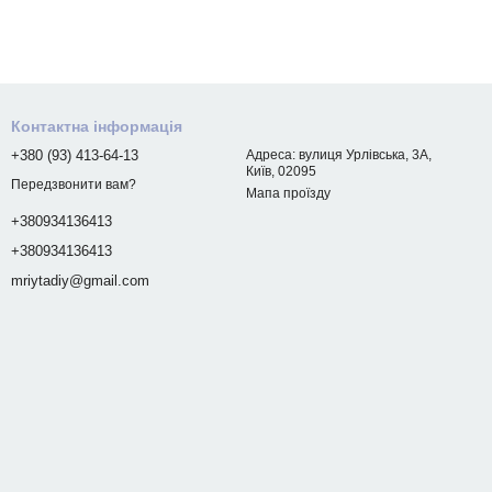
Контактна інформація
+380 (93) 413-64-13
Адреса: вулиця Урлівська, 3А,
Київ, 02095
Передзвонити вам?
Мапа проїзду
+380934136413
+380934136413
mriytadiy@gmail.com