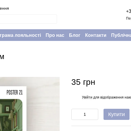
нення
+3
Пе
грама лояльності
Про нас
Блог
Контакти
Публічн
см
35 грн
Увійти
для відображення нак
%
Купити