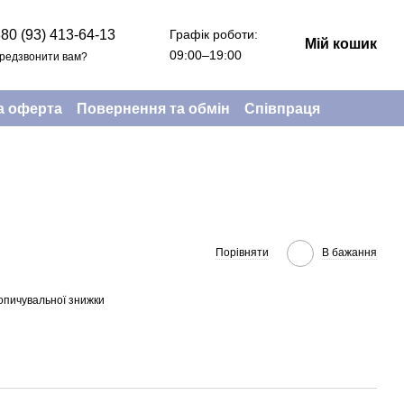
Графік роботи:
80 (93) 413-64-13
Мій кошик
09:00–19:00
редзвонити вам?
а оферта
Повернення та обмін
Співпраця
Порівняти
В бажання
опичувальної знижки