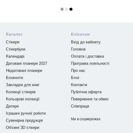
Каталог
Клієнтам
Стікери
Вхід до кабінету
Стікербуки
Головна
Календарі
Оплата і доставка
Датовані планери 2027
Програма лояльності
Недатовані планери
Про нас
Блокноти
Блог
Закладки для книг
Контакти
Колекції стікерів
Публічна оферта
Кольорові колекції
Повернення та обмін
Датери
Співпраця
Іграшки ручної роботи
Ми в соцмережах
Сувенірна продукція
Об'ємні 3D стікери