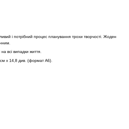
жливий і потрібний процес планування трохи творчості. Жоден
нним.
 на всі випадки життя.
 см х 14,8 див. (формат А6).