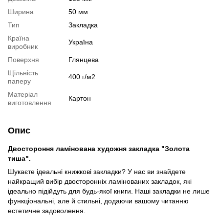
Ширина
50 мм
Тип
Закладка
Країна
Україна
виробник
Поверхня
Глянцева
Щільність
400 г/м2
паперу
Матеріал
Картон
виготовлення
Опис
Двостороння ламінована художня закладка "Золота
тиша".
Шукаєте ідеальні книжкові закладки? У нас ви знайдете
найкращий вибір двосторонніх ламінованих закладок, які
ідеально підійдуть для будь-якої книги. Наші закладки не лише
функціональні, але й стильні, додаючи вашому читанню
естетичне задоволення.