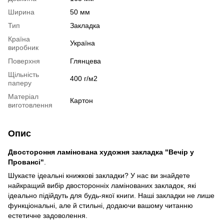
Ширина
50 мм
Тип
Закладка
Країна
Україна
виробник
Поверхня
Глянцева
Щільність
400 г/м2
паперу
Матеріал
Картон
виготовлення
Опис
Двостороння ламінована художня закладка
"Вечір у
Провансі"
.
Шукаєте ідеальні книжкові закладки? У нас ви знайдете
найкращий вибір двосторонніх ламінованих закладок, які
ідеально підійдуть для будь-якої книги. Наші закладки не лише
функціональні, але й стильні, додаючи вашому читанню
естетичне задоволення.