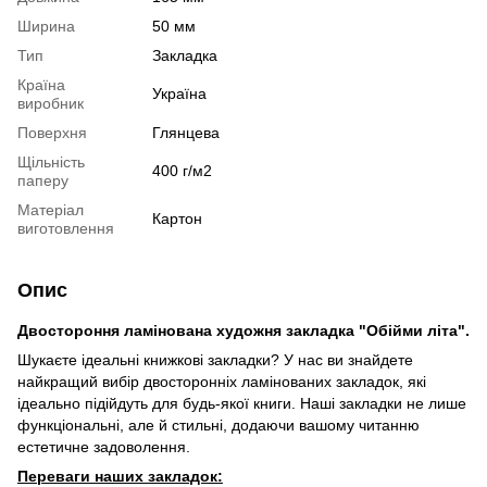
Ширина
50 мм
Тип
Закладка
Країна
Україна
виробник
Поверхня
Глянцева
Щільність
400 г/м2
паперу
Матеріал
Картон
виготовлення
Опис
Двостороння ламінована художня закладка "Обійми літа".
Шукаєте ідеальні книжкові закладки? У нас ви знайдете
найкращий вибір двосторонніх ламінованих закладок, які
ідеально підійдуть для будь-якої книги. Наші закладки не лише
функціональні, але й стильні, додаючи вашому читанню
естетичне задоволення.
Переваги наших закладок: