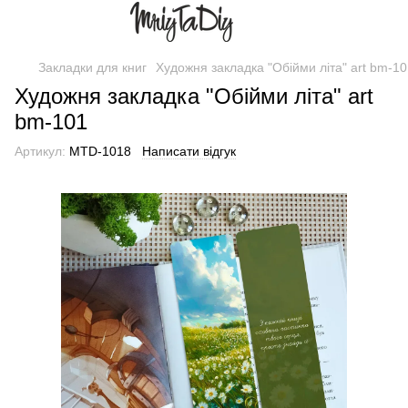
Закладки для книг
Художня закладка "Обійми літа" art bm-1
Художня закладка "Обійми літа" art
bm-101
Артикул:
MTD-1018
Написати відгук