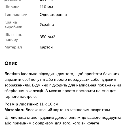
Ширина
110 мм
Тип листівки
Одностороння
Країна
Україна
виробник
Щільність
350 г/м2
паперу
Матеріал
Картон
Опис
Листівка ідеально підходить для того, щоб привітати близьких,
виразити свої почуття або просто порадувати себе чудовим
зображенням. Відмінно підходить для написання побажань чи
зберігання в колекції. А можна просто поставити на стіл для
гарного настрою.
Розмір листівки:
11 х 16 см.
Матеріал:
Високоякісний картон з глянцевим покриттям
Ця листівка стане чудовим доповненням до вашого подарунка
або приємним сюрпризом для того, кого ви хочете