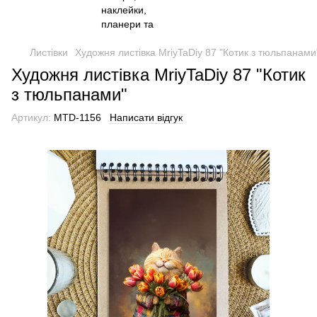
Листівки
Художня листівка MriyTaDiy 87 "Котик з тюльпанами
Художня листівка MriyTaDiy 87 "Котик
з тюльпанами"
Артикул:
MTD-1156
Написати відгук