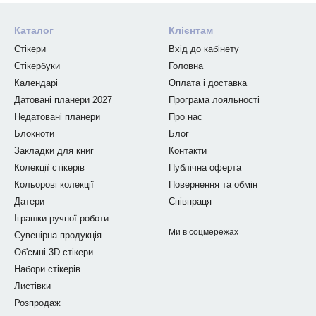
Каталог
Клієнтам
Стікери
Вхід до кабінету
Стікербуки
Головна
Календарі
Оплата і доставка
Датовані планери 2027
Програма лояльності
Недатовані планери
Про нас
Блокноти
Блог
Закладки для книг
Контакти
Колекції стікерів
Публічна оферта
Кольорові колекції
Повернення та обмін
Датери
Співпраця
Іграшки ручної роботи
Ми в соцмережах
Сувенірна продукція
Об'ємні 3D стікери
Набори стікерів
Листівки
Розпродаж