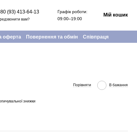
Графік роботи:
80 (93) 413-64-13
Мій кошик
09:00–19:00
редзвонити вам?
а оферта
Повернення та обмін
Співпраця
Порівняти
В бажання
опичувальної знижки