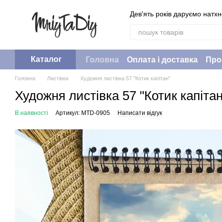
Перейти до основного контенту
Дев'ять років даруємо натх
Каталог
Головна
Оплата і доставка
Про
Головна
Листівки
Художня листівка 57 "Котик капітан"
Художня листівка 57 "Котик капітан
В наявності
Артикул: MTD-0905
Написати відгук