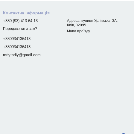
Контактна інформація
+380 (93) 413-64-13
Адреса: вулиця Урлівська, 3А,
Київ, 02095
Передзвонити вам?
Мапа проїзду
+380934136413
+380934136413
mriytadiy@gmail.com