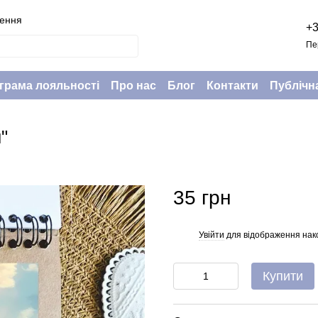
нення
+3
Пе
грама лояльності
Про нас
Блог
Контакти
Публічн
"
35 грн
Увійти
для відображення нак
%
Купити