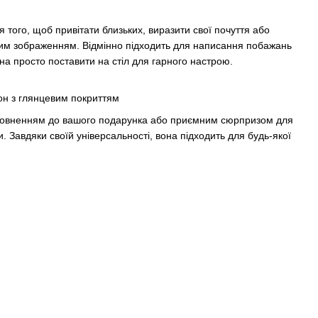
я того, щоб привітати близьких, виразити свої почуття або
им зображенням. Відмінно підходить для написання побажань
жна просто поставити на стіл для гарного настрою.
он з глянцевим покриттям
оповненням до вашого подарунка або приємним сюрпризом для
и. Завдяки своїй універсальності, вона підходить для будь-якої