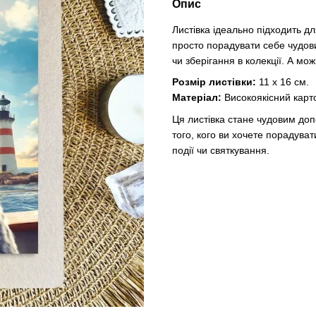
Опис
Листівка ідеально підходить дл
просто порадувати себе чудов
чи зберігання в колекції. А мо
Розмір листівки:
11 х 16 см.
Матеріал:
Високоякісний карт
Ця листівка стане чудовим д
того, кого ви хочете порадуват
події чи святкування.