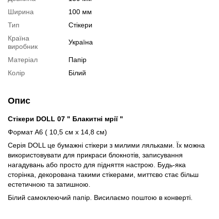
Ширина
100 мм
Тип
Стікери
Країна
Україна
виробник
Матеріал
Папір
Колір
Білий
Опис
Стікери DOLL 07 " Блакитні мрії "
Формат А6 ( 10,5 см х 14,8 см)
Серія DOLL це бумажні стікери з милими ляльками. Їх можна
використовувати для прикраси блокнотів, записування
нагадувань або просто для підняття настрою. Будь-яка
сторінка, декорована такими стікерами, миттєво стає більш
естетичною та затишною.
Білий самоклеючий папір. Висилаємо поштою в конверті.