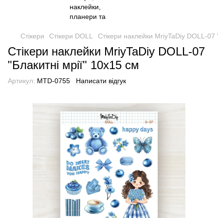
Стікери
Стікери DOLL
Cтікери наклейки MriyTaDiy DOLL-07 "
Cтікери наклейки MriyTaDiy DOLL-07
"Блакитні мрії" 10х15 см
Артикул:
MTD-0755
Написати відгук