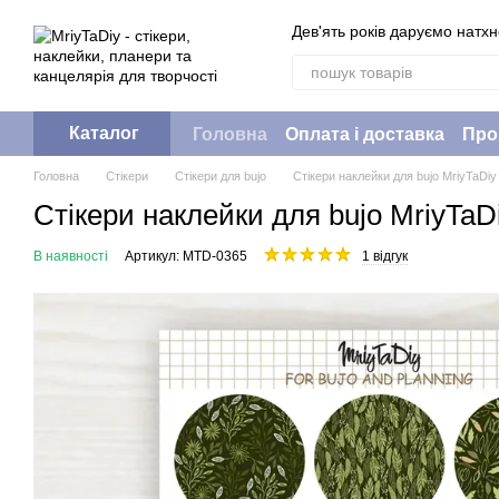
Перейти до основного контенту
Дев'ять років даруємо натх
Каталог
Головна
Оплата і доставка
Про
Головна
Стікери
Стікери для bujo
Стікери наклейки для bujo MriyTaDiy
Стікери наклейки для bujo MriyTaDi
В наявності
Артикул: MTD-0365
1 відгук