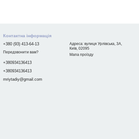
Контактна інформація
+380 (93) 413-64-13
Адреса: вулиця Урлівська, 3А,
Київ, 02095
Передзвонити вам?
Мапа проїзду
+380934136413
+380934136413
mriytadiy@gmail.com