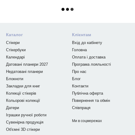
Каталог
Клієнтам
Стікери
Вхід до кабінету
Стікербуки
Головна
Календарі
Оплата і доставка
Датовані планери 2027
Програма лояльності
Недатовані планери
Про нас
Блокноти
Блог
Закладки для книг
Контакти
Колекції стікерів
Публічна оферта
Кольорові колекції
Повернення та обмін
Датери
Співпраця
Іграшки ручної роботи
Ми в соцмережах
Сувенірна продукція
Об'ємні 3D стікери