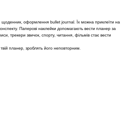
 щоденник, оформлення bullet journal. Їх можна приклеїти на
 конспекту. Паперові наклейки допомагають вести планер за
си, трекери звичок, спорту, читання, фільмів стає вести
твій планер, зроблять його неповторним.