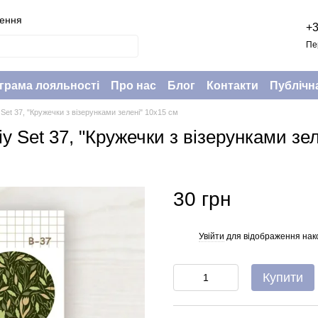
нення
+3
Пе
грама лояльності
Про нас
Блог
Контакти
Публічн
 Set 37, "Кружечки з візерунками зелені" 10х15 см
y Set 37, "Кружечки з візерунками зе
30 грн
Увійти
для відображення нак
%
Купити