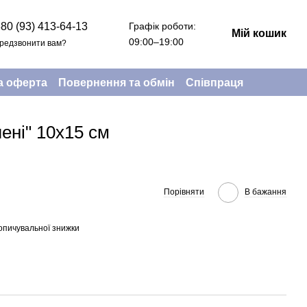
Графік роботи:
80 (93) 413-64-13
Мій кошик
09:00–19:00
редзвонити вам?
а оферта
Повернення та обмін
Співпраця
лені" 10х15 см
Порівняти
В бажання
опичувальної знижки